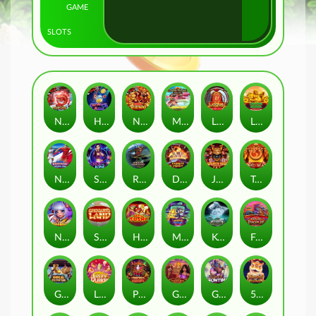
GAME
SLOTS
Nexus Koi Gate
Hot Hot Nexus
Nexus Wealth Inn
Mystic Fortune Nexus
Lucky Lucky Nexus
Laughing Buddha Nexus
Nexus Knockout Football Rush
Soju Bomb
Raiden Shogun
Daruma Impact
Japanese Mask
Taiko Beats
Nine Tails
Shoguns Land
Hey Sushi
Meow Janken
Koi Koi Treasure
Fortune Dragon Joy
Gold Koi Fortune
Lucky Durian
Prosperity Horse
Golden Taj Mahal
Genie's Showtime
5 Lucky Lions