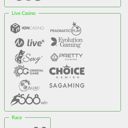
Live Casino
Race