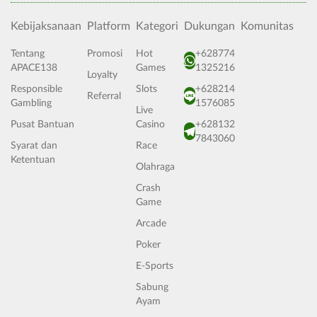
Kebijaksanaan
Platform
Kategori
Dukungan
Komunitas
Tentang
Promosi
Hot
+628774
APACE138
Games
1325216
Loyalty
Responsible
Slots
+628214
Referral
Gambling
1576085
Live
Pusat Bantuan
Casino
+628132
7843060
Syarat dan
Race
Ketentuan
Olahraga
Crash
Game
Arcade
Poker
E-Sports
Sabung
Ayam