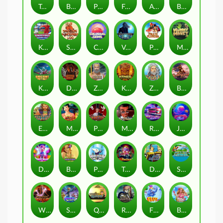
Totem Towers
Bomb Runner
Pamper Me
Fruity Mayan
Arcane Elements
Before Time Runs Out
Knockout Football Rush
Shaolin Fortunes 100
Colossal Gems
Vampire's Fate
Pirates Plunder
Mummy Money
Knockout Football
Dragons Throne
Zeus
Kane's Inferno
Zeus 2
Bombs Away
Egyptian Dreams
Mystic Fortune
Presto
Mr Bling
Return To The Feature
JellyFish Flow
Disco Beats
Bikini Island
Pool Shark
Tuk Tuk Thailand
Double O Dollars
Skys The Limit
Wizards Want War!
Space Goonz
Queen Of Queens
Roman Empire
Fly
Bikini Island Deluxe