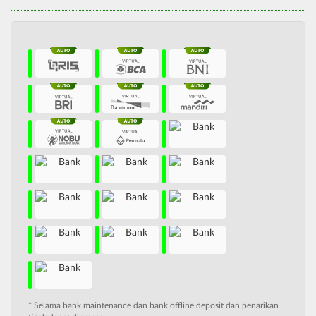
* Selama bank maintenance dan bank offline deposit dan penarikan