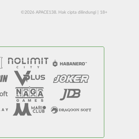
©2026 APACE138. Hak cipta dilindungi | 18+