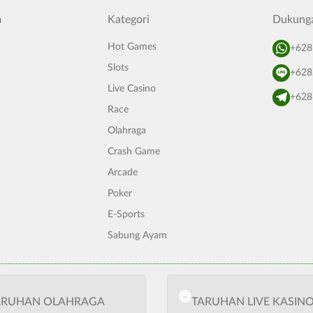
m
Kategori
Dukung
Hot Games
+628
Slots
+628
Live Casino
+628
Race
Olahraga
Crash Game
Arcade
Poker
E-Sports
Sabung Ayam
ARUHAN OLAHRAGA
TARUHAN LIVE KASIN