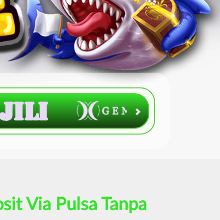
sit Via Pulsa Tanpa