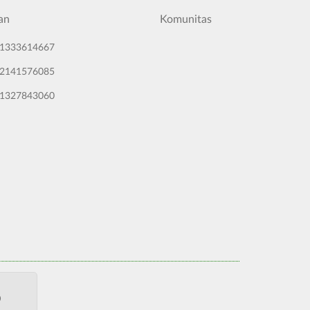
an
Komunitas
1333614667
2141576085
1327843060
O