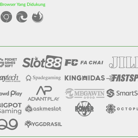
Browser Yang Didukung