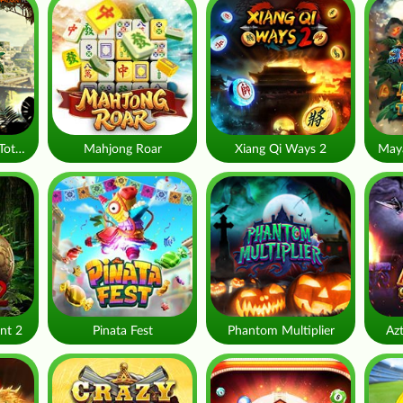
Maya: Elemental Totem
Mahjong Roar
Xiang Qi Ways 2
nt 2
Pinata Fest
Phantom Multiplier
Az