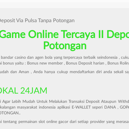
eposit Via Pulsa Tanpa Potongan
ame Online Tercaya II Depo
Potongan
e
bandar casino dan agen bola yang terpercaya terbaik seindonesia , cu
i bonus yaitu : Bonus new member , Bonus Deposit harian , Bonus Rolin
udah dan Aman , Anda hanya cukup mendaftarkan diri anda sekali s
OKAL 24JAM
si Agar Lebih Mudah Untuk Melalukan Transaksi Deposit Ataupun Withd
h kalangan masyarakat indonesia aplikasi E-WALLET seperi DANA , GO
POTONGAN..
tentang permainan slot online gacor dari setiap provider yang merasa