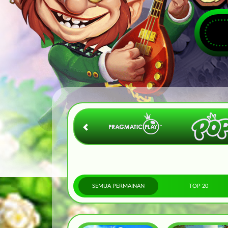
SEMUA PERMAINAN
TOP 20