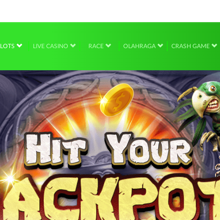
SLOTS
LIVE CASINO
RACE
OLAHRAGA
CRASH GAME