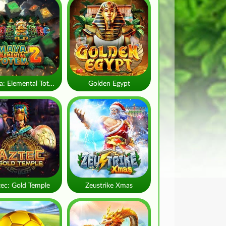
Maya: Elemental Totem 2
Golden Egypt
tec: Gold Temple
Zeustrike Xmas