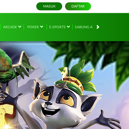
MASUK
DAFTAR
PROMOSI
ARCADE
POKER
E-SPORTS
SABUNG AYAM